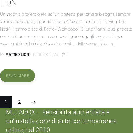
LION
Un vecchio proverbio recita: "Un pretesto per tornare bisogna sempre
seminarselo dietro, quando si parte." Nella copertina di "Crying The
Neck", il primo disco di Patrick Wolf dopo 13 lunghi anni, quel pretesto
non è più un seme, ma un campo di grano rigoglioso, pronto per
essere mietuto. Patrick stesso è al centro della scena, falce in…
BY
MATTEO LION
LUGLIO 8, 2025
0
READ MORE
>
1
2
METABOX – sensibilità aumentata è
un’installazione di arte contemporanea
online, dal 2010