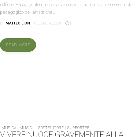
difficile. Ha aggiunto una cosa sacrosanta: non si riconosce nel ruolo
pedagogico dell'artista che…
BY
MATTEO LION
GIUGNO 9, 2026
0
READ MORE
MUSICA | MUSIC
SOSTENITORE | SUPPORTER
VIVERE NUOCE GRAVEMENTE ALLA