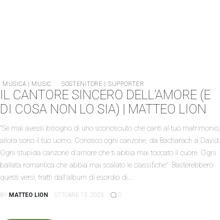
MUSICA | MUSIC
SOSTENITORE | SUPPORTER
IL CANTORE SINCERO DELL’AMORE (E
DI COSA NON LO SIA) | MATTEO LION
"Se mai avessi bisogno di uno sconosciuto che canti al tuo matrimonio,
allora sono il tuo uomo. Conosco ogni canzone, da Bacharach a David.
Ogni stupida canzone d'amore che ti abbia mai toccato il cuore. Ogni
ballata romantica che abbia mai scalato le classifiche" Basterebbero
questi versi, tratti dall'album di esordio di…
BY
MATTEO LION
OTTOBRE 13, 2025
0