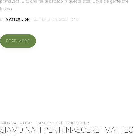
primavera. E tu che fai di sabato in questa città. Dove c'è gente che
lavora.…
BY
MATTEO LION
SETTEMBRE 9, 2025
0
READ MORE
MUSICA | MUSIC
SOSTENITORE | SUPPORTER
SIAMO NATI PER RINASCERE | MATTEO