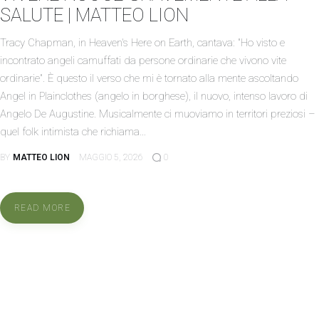
SALUTE | MATTEO LION
Tracy Chapman, in Heaven's Here on Earth, cantava: "Ho visto e
incontrato angeli camuffati da persone ordinarie che vivono vite
ordinarie". È questo il verso che mi è tornato alla mente ascoltando
Angel in Plainclothes (angelo in borghese), il nuovo, intenso lavoro di
Angelo De Augustine. Musicalmente ci muoviamo in territori preziosi –
quel folk intimista che richiama…
BY
MATTEO LION
MAGGIO 5, 2026
0
READ MORE