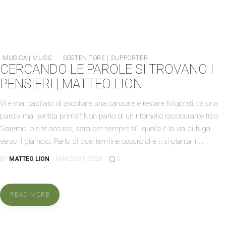
MUSICA | MUSIC
SOSTENITORE | SUPPORTER
CERCANDO LE PAROLE SI TROVANO I
PENSIERI | MATTEO LION
Vi è mai capitato di ascoltare una canzone e restare folgorati da una
parola mai sentita prima? Non parlo di un ritornello rassicurante tipo
“Saremo io e te accussì, sarà per sempre sì", quella è la via di fuga
verso il già noto. Parlo di quel termine oscuro che ti si pianta in…
BY
MATTEO LION
MARZO 31, 2026
0
READ MORE