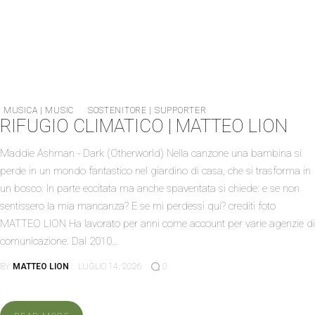
MUSICA | MUSIC
SOSTENITORE | SUPPORTER
RIFUGIO CLIMATICO | MATTEO LION
HOME
Maddie Ashman - Dark (Otherworld) Nella canzone una bambina si
perde in un mondo fantastico nel giardino di casa, che si trasforma in
CANTIERE METABOX
un bosco. In parte eccitata ma anche spaventata si chiede: e se non
sentissero la mia mancanza? E se mi perdessi qui? crediti foto
ORDINARY DAYS
MATTEO LION Ha lavorato per anni come account per varie agenzie di
comunicazione. Dal 2010…
INFO
BY
MATTEO LION
LUGLIO 14, 2026
0
MTBX004