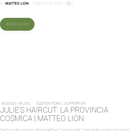
BY
MATTEO LION
FEBBRAIO 24, 2026
0
READ MORE
MUSICA | MUSIC
SOSTENITORE | SUPPORTER
JULIE’S HAIRCUT: LA PROVINCIA
COSMICA | MATTEO LION
Spesso abusiamo dell’aggettivo “provinciale” usandolo come sinonimo