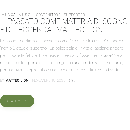
MUSICA | MUSIC
SOSTENITORE | SUPPORTER
IL PASSATO COME MATERIA DI SOGNO
E DI LEGGENDA | MATTEO LION
Il dizionario definisce il passato come "ciò che è trascorso" o, peggio,
"non più attuale, superato". La psicologia ci invita a lasciarlo andare
per trovare la felicità. E se invece il passato fosse una risorsa? Nella
musica contemporanea sta emergendo una tendenza affascinante,
portata avanti soprattutto da artiste donne, che rifiutano l'idea di…
BY
MATTEO LION
NOVEMBRE 18, 2025
0
READ MORE