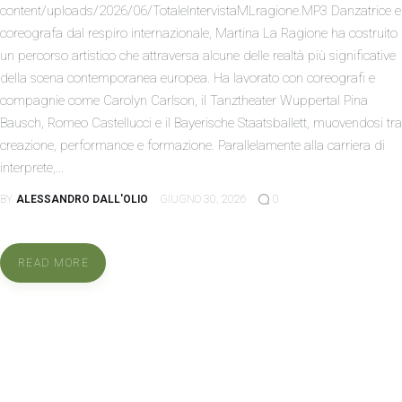
content/uploads/2026/06/TotaleIntervistaMLragione.MP3 Danzatrice e
coreografa dal respiro internazionale, Martina La Ragione ha costruito
un percorso artistico che attraversa alcune delle realtà più significative
della scena contemporanea europea. Ha lavorato con coreografi e
compagnie come Carolyn Carlson, il Tanztheater Wuppertal Pina
Bausch, Romeo Castellucci e il Bayerische Staatsballett, muovendosi tra
creazione, performance e formazione. Parallelamente alla carriera di
interprete,…
BY
ALESSANDRO DALL'OLIO
GIUGNO 30, 2026
0
READ MORE