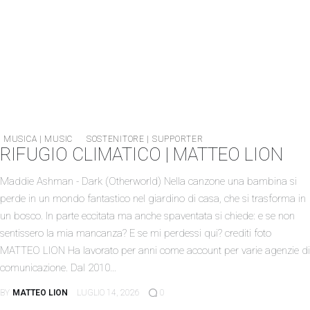
MUSICA | MUSIC
SOSTENITORE | SUPPORTER
RIFUGIO CLIMATICO | MATTEO LION
Maddie Ashman - Dark (Otherworld) Nella canzone una bambina si
perde in un mondo fantastico nel giardino di casa, che si trasforma in
un bosco. In parte eccitata ma anche spaventata si chiede: e se non
sentissero la mia mancanza? E se mi perdessi qui? crediti foto
MATTEO LION Ha lavorato per anni come account per varie agenzie di
comunicazione. Dal 2010…
BY
MATTEO LION
LUGLIO 14, 2026
0