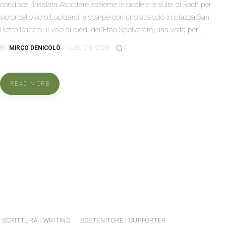
condisce l’insalata Ascoltare assieme le cicale e le suite di Bach per
violoncello solo Lucidarsi le scarpe con uno straccio in piazza San
Pietro Radersi il viso ai piedi dell’Etna Spolverare, una volta per…
BY
MIRCO DENICOLÒ
LUGLIO 9, 2026
0
READ MORE
SCRITTURA | WRITING
SOSTENITORE | SUPPORTER