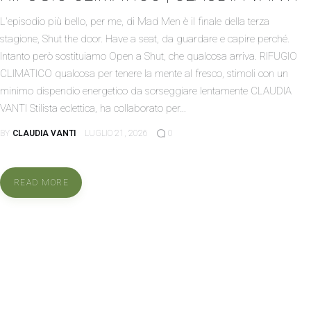
L'episodio più bello, per me, di Mad Men è il finale della terza
stagione, Shut the door. Have a seat, da guardare e capire perché.
Intanto però sostituiamo Open a Shut, che qualcosa arriva. RIFUGIO
CLIMATICO qualcosa per tenere la mente al fresco, stimoli con un
minimo dispendio energetico da sorseggiare lentamente CLAUDIA
VANTI Stilista eclettica, ha collaborato per…
BY
CLAUDIA VANTI
LUGLIO 21, 2026
0
READ MORE