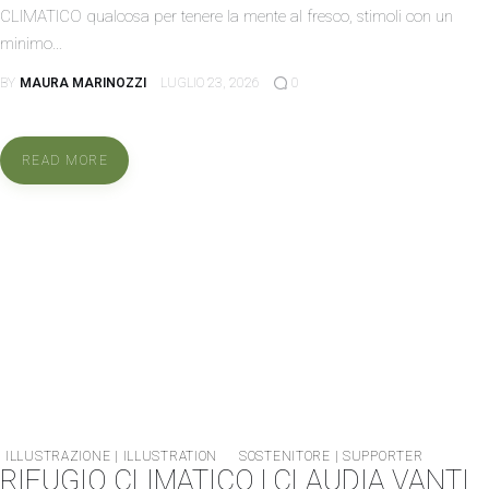
CLIMATICO qualcosa per tenere la mente al fresco, stimoli con un
minimo…
BY
MAURA MARINOZZI
LUGLIO 23, 2026
0
READ MORE
ILLUSTRAZIONE | ILLUSTRATION
SOSTENITORE | SUPPORTER
RIFUGIO CLIMATICO | CLAUDIA VANTI