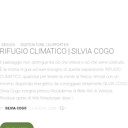
DESIGN
SOSTENITORE | SUPPORTER
RIFUGIO CLIMATICO | SILVIA COGO
HOME
Il paesaggio non distingue tra ciò che cresce e ciò che viene costruito.
È la nostra lingua ad aver bisogno di questa separazione. RIFUGIO
CANTIERE METABOX
CLIMATICO qualcosa per tenere la mente al fresco, stimoli con un
minimo dispendio energetico da sorseggiare lentamente SILVIA COGO
ORDINARY DAYS
Silvia Cogo insegna presso l’Accademia di Belle Arti di Venezia.
Produce opere di Arte Relazionale dove i…
INFO
BY
SILVIA COGO
LUGLIO 30, 2026
0
MTBX004