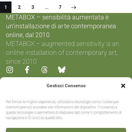
1
2
3
>
…
7
METABOX – sensibilità aumentata è
un’installazione di arte contemporanea
online, dal 2010
METABOX – augmented sensitivity is an
online installation of contemporary art,
since 2010
Gestisci Consenso
Progetto/project by: Andrea Ferrato
Realizzato da/Made by:
Frignano
Per fornire le migliori esperienze, utilizziamo tecnologie come i cookie per
Informatica
memorizzare e/o accedere alle informazioni del dispositivo. Il consenso a
queste tecnologie ci permetterà di elaborare dati come il comportamento di
navigazione o ID unici su questo sito.