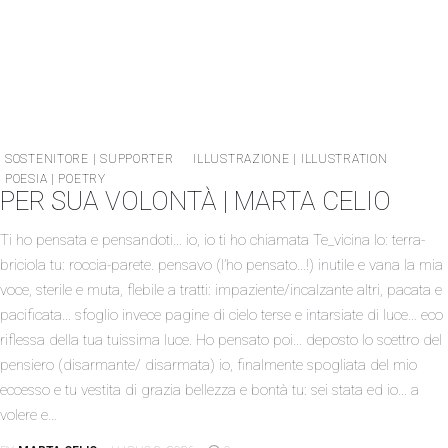
SOSTENITORE | SUPPORTER
ILLUSTRAZIONE | ILLUSTRATION
POESIA | POETRY
PER SUA VOLONTÀ | MARTA CELIO
Ti ho pensata e pensandoti… io, io ti ho chiamata Te_vicina Io: terra-
briciola tu: roccia-parete. pensavo (l’ho pensato…!) inutile e vana la mia
voce, sterile e muta, flebile a tratti: impaziente/incalzante altri, pacata e
pacificata… sfoglio invece pagine di cielo terse e intarsiate di luce… eco
riflessa della tua tuissima luce. Ho pensato poi… deposto lo scettro del
pensiero (disarmante/ disarmata) io, finalmente spogliata del mio
eccesso e tu vestita di grazia bellezza e bontà tu: sei stata ed io… a
volere e…