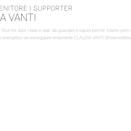
ENITORE | SUPPORTER
IA VANTI
one, Shut the door. Have a seat, da guardare e capire perché. Intanto p
o energetico da sorseggiare lentamente CLAUDIA VANTI Stilista eclettic