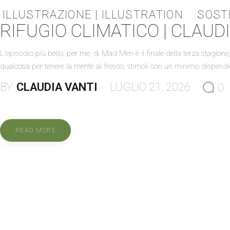
ILLUSTRAZIONE | ILLUSTRATION
SOST
RIFUGIO CLIMATICO | CLAUD
L'episodio più bello, per me, di Mad Men è il finale della terza stagi
qualcosa per tenere la mente al fresco, stimoli con un minimo dispendi
BY
CLAUDIA VANTI
LUGLIO 21, 2026
0
READ MORE