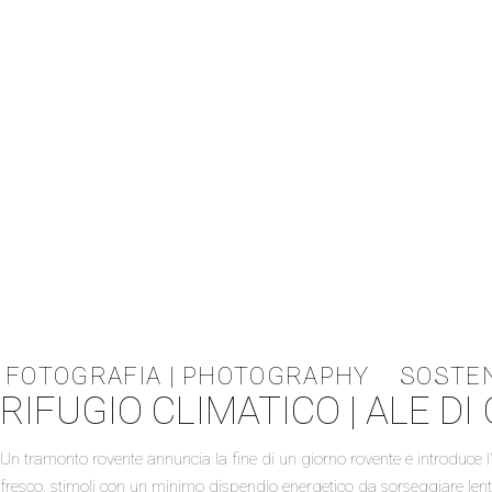
FOTOGRAFIA | PHOTOGRAPHY
SOSTEN
RIFUGIO CLIMATICO | ALE DI
Un tramonto rovente annuncia la fine di un giorno rovente e introduce l'
fresco, stimoli con un minimo dispendio energetico da sorseggiare le