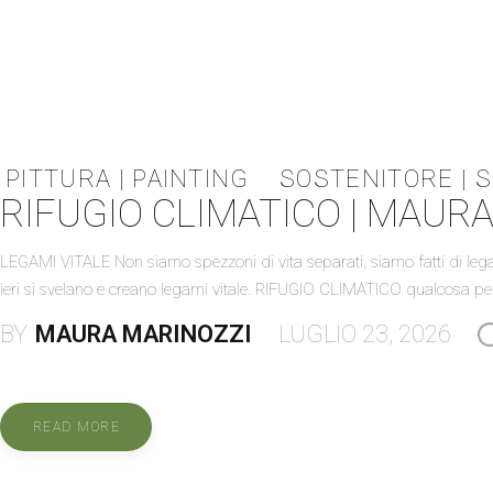
PITTURA | PAINTING
SOSTENITORE | 
RIFUGIO CLIMATICO | MAUR
LEGAMI VITALE Non siamo spezzoni di vita separati, siamo fatti di legami
ieri si svelano e creano legami vitale. RIFUGIO CLIMATICO qualcosa per
BY
MAURA MARINOZZI
LUGLIO 23, 2026
READ MORE