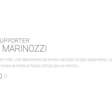
SUPPORTER
A MARINOZZI
 vitali, uniti dalle tessere del tempo, dai colori di ogni apparizione. L
 tenere la mente al fresco, stimoli con un minimo…
0