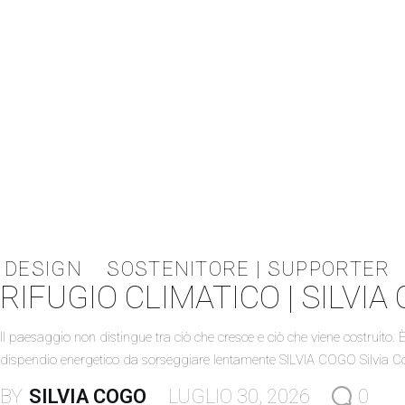
DESIGN
SOSTENITORE | SUPPORTER
RIFUGIO CLIMATICO | SILVIA
Il paesaggio non distingue tra ciò che cresce e ciò che viene costruit
dispendio energetico da sorseggiare lentamente SILVIA COGO Silvia Cog
BY
SILVIA COGO
LUGLIO 30, 2026
0