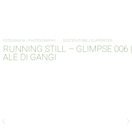
FOTOGRAFIA | PHOTOGRAPHY
SOSTENITORE | SUPPORTER
RUNNING STILL – GLIMPSE 006 |
ALE DI GANGI
HOME
CANTIERE METABOX
ORDINARY DAYS
INFO
MTBX004