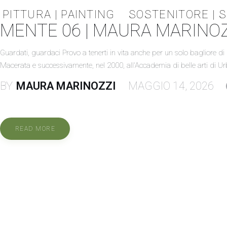
PITTURA | PAINTING
SOSTENITORE | 
MENTE 06 | MAURA MARINO
Guardati, guardaci Provo a tenerti in vita anche per un solo bagliore di
Macerata e successivamente, nel 2000, all'Accademia di belle arti di Ur
BY
MAURA MARINOZZI
MAGGIO 14, 2026
READ MORE