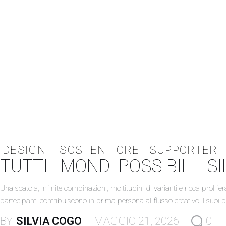
DESIGN
SOSTENITORE | SUPPORTER
TUTTI I MONDI POSSIBILI | S
Una scatola, infinite combinazioni, moltitudini di varianti e ricca prol
partecipanti contribuiscono in prima persona al flusso creativo. I suoi 
BY
SILVIA COGO
MAGGIO 21, 2026
0