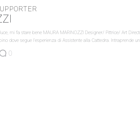
SUPPORTER
ZZI
 luce, mi fa stare bene MAURA MARINOZZI Designer/ Pittrice/ Art Director
bino dove segue l'esperienza di Assistente alla Cattedra. Intraprende u
0