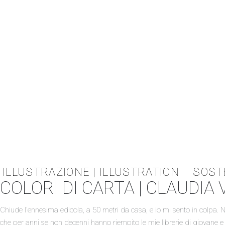
ILLUSTRAZIONE | ILLUSTRATION
SOST
COLORI DI CARTA | CLAUDIA 
Chiude l'ennesima edicola, a 50 metri da casa, e io mi sento in colpa. N
che per anni se non decenni hanno riempito le mie librerie di giovane 