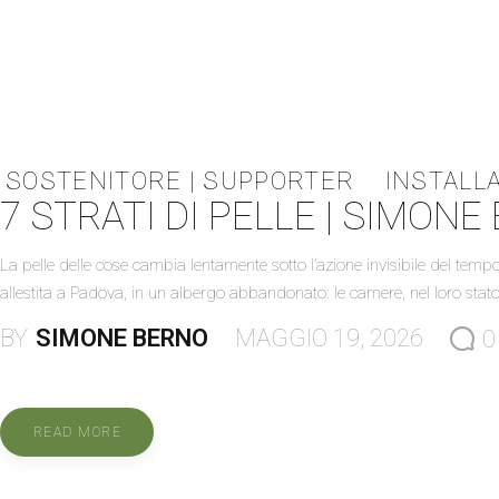
SOSTENITORE | SUPPORTER
INSTALLA
7 STRATI DI PELLE | SIMONE
La pelle delle cose cambia lentamente sotto l’azione invisibile del temp
allestita a Padova, in un albergo abbandonato: le camere, nel loro sta
BY
SIMONE BERNO
MAGGIO 19, 2026
0
READ MORE