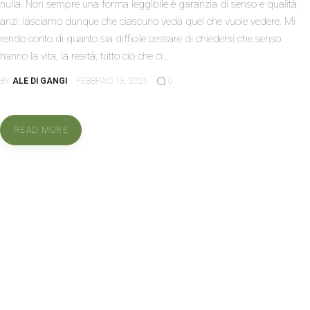
nulla. Non sempre una forma leggibile è garanzia di senso e qualità,
anzi: lasciamo dunque che ciascuno veda quel che vuole vedere. Mi
rendo conto di quanto sia difficile cessare di chiedersi che senso
hanno la vita, la realtà, tutto ciò che ci…
BY
ALE DI GANGI
FEBBRAIO 13, 2025
0
READ MORE