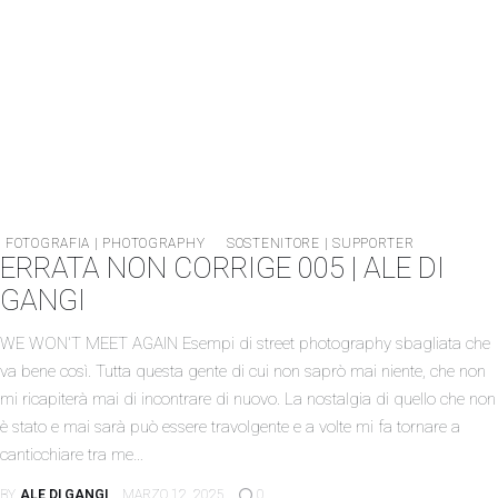
FOTOGRAFIA | PHOTOGRAPHY
SOSTENITORE | SUPPORTER
ERRATA NON CORRIGE 005 | ALE DI
GANGI
WE WON'T MEET AGAIN Esempi di street photography sbagliata che
va bene così. Tutta questa gente di cui non saprò mai niente, che non
mi ricapiterà mai di incontrare di nuovo. La nostalgia di quello che non
è stato e mai sarà può essere travolgente e a volte mi fa tornare a
canticchiare tra me…
BY
ALE DI GANGI
MARZO 12, 2025
0