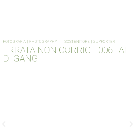
FOTOGRAFIA | PHOTOGRAPHY
SOSTENITORE | SUPPORTER
ERRATA NON CORRIGE 006 | ALE
DI GANGI
HOME
CANTIERE METABOX
ORDINARY DAYS
INFO
MTBX004