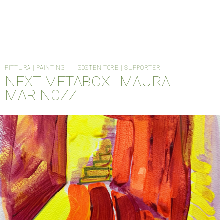
PITTURA | PAINTING
SOSTENITORE | SUPPORTER
NEXT METABOX | MAURA
MARINOZZI
HOME
CANTIERE METABOX
ORDINARY DAYS
INFO
MTBX004