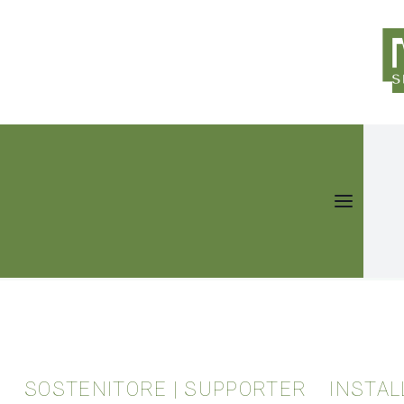
HOME
CANTIERE METABOX
ORDINARY DAYS
INFO
MTBX004
SOSTENITORE | SUPPORTER
INSTAL