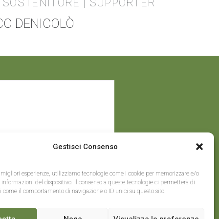
SOSTENITORE | SUPPORTER
RCO DENICOLÒ
Gestisci Consenso
e migliori esperienze, utilizziamo tecnologie come i cookie per memorizzare e/o
 informazioni del dispositivo. Il consenso a queste tecnologie ci permetterà di
ti come il comportamento di navigazione o ID unici su questo sito.
y
cetta
Nega
Visualizza le preferenze