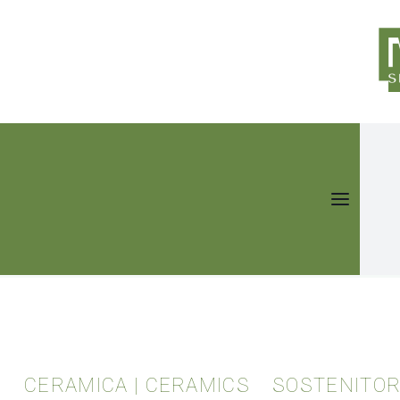
HOME
CANTIERE METABOX
ORDINARY DAYS
INFO
MTBX004
CERAMICA | CERAMICS
SOSTENITOR