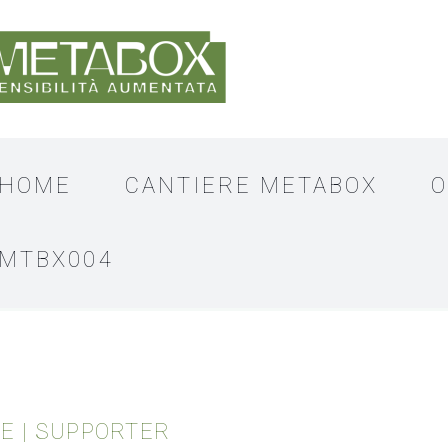
HOME
CANTIERE METABOX
O
MTBX004
E | SUPPORTER