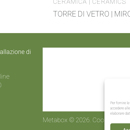
CERAMICA | CERAMICS
TORRE DI VETRO | MI
llazione di
line
0
Per fornire l
accedere alle
elaborare da
Metabox © 2026.
Cookie Polic
Ac