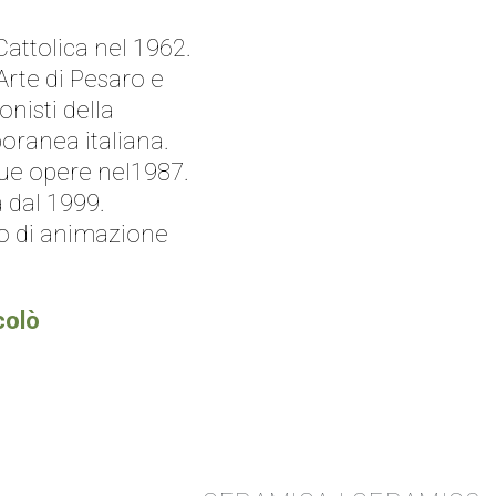
attolica nel 1962.
’Arte di Pesaro e
nisti della
oranea italiana.
sue opere nel1987.
a dal 1999.
eo di animazione
colò