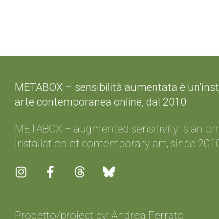
METABOX – sensibilità aumentata è un’insta
arte contemporanea online, dal 2010
METABOX – augmented sensitivity is an on
installation of contemporary art, since 201
Progetto/project by: Andrea Ferrato